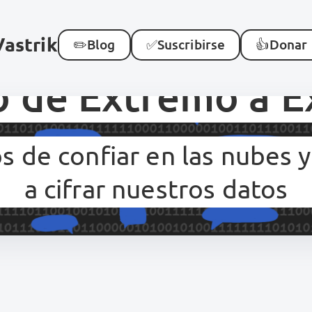
Vastrik
✏️
Blog
✅
Suscribirse
👍
Donar
o de Extremo a 
 de confiar en las nubes
a cifrar nuestros datos