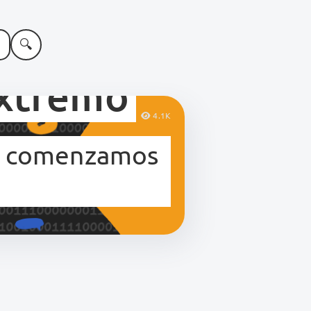
🔍
Extremo
4.1K
 y comenzamos