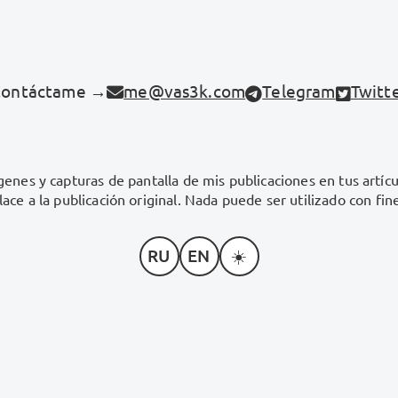
Contáctame →
me@vas3k.com
Telegram
Twitt
genes y capturas de pantalla de mis publicaciones en tus artícu
lace a la publicación original. Nada puede ser utilizado con fin
RU
EN